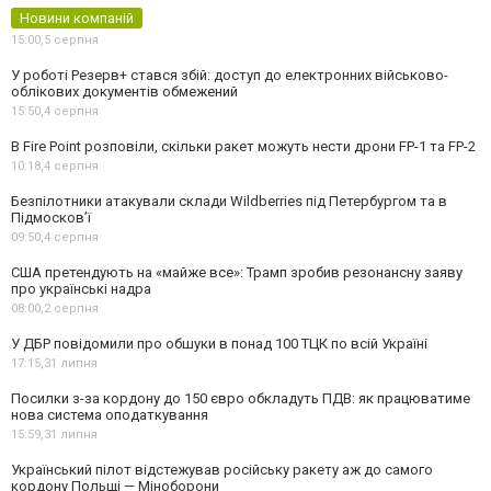
Новини компаній
15:00,
5 серпня
У роботі Резерв+ стався збій: доступ до електронних військово-
облікових документів обмежений
15:50,
4 серпня
В Fire Point розповіли, скільки ракет можуть нести дрони FP-1 та FP-2
10:18,
4 серпня
Безпілотники атакували склади Wildberries під Петербургом та в
Підмосков’ї
09:50,
4 серпня
США претендують на «майже все»: Трамп зробив резонансну заяву
про українські надра
08:00,
2 серпня
У ДБР повідомили про обшуки в понад 100 ТЦК по всій Україні
17:15,
31 липня
Посилки з-за кордону до 150 євро обкладуть ПДВ: як працюватиме
нова система оподаткування
15:59,
31 липня
Український пілот відстежував російську ракету аж до самого
кордону Польщі — Міноборони