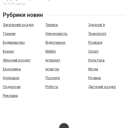
13:17,
31 липня
Рубрики новин
Загальний розділ
Техніка
Здоров'я
Туризм
Нерухомість
Транспорт
Будівництво
Відпочинок
Розваги
Бізнес
Меблі
Спорт
Жіночий розділ
Інтернет
Культура
Економіка
Інтер'єр
Мода
Кулінарія
Послуги
Родина
Подорожі
Робота
Дитячий розділ
Реклама