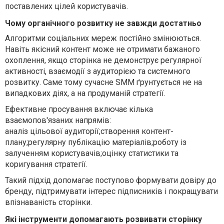
поставлених цілей користувачів.
Чому органічного розвитку не завжди достатньо
Алгоритми соціальних мереж постійно змінюються.
Навіть якісний контент може не отримати бажаного
охоплення, якщо сторінка не демонструє регулярної
активності, взаємодії з аудиторією та системного
розвитку. Саме тому сучасне SMM ґрунтується не на
випадкових діях, а на продуманій стратегії.
Ефективне просування включає кілька
взаємопов'язаних напрямів:
аналіз цільової аудиторії;створення контент-
плану;регулярну публікацію матеріалів;роботу із
залученням користувачів;оцінку статистики та
коригування стратегії.
Такий підхід допомагає поступово формувати довіру до
бренду, підтримувати інтерес підписників і покращувати
впізнаваність сторінки.
Які інструменти допомагають розвивати сторінку