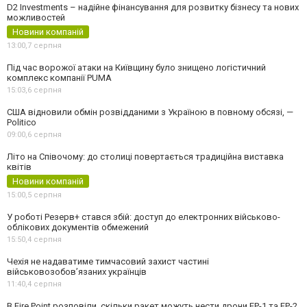
D2 Investments – надійне фінансування для розвитку бізнесу та нових
можливостей
Новини компаній
13:00,
7 серпня
Під час ворожої атаки на Київщину було знищено логістичний
комплекс компанії PUMA
15:03,
6 серпня
США відновили обмін розвідданими з Україною в повному обсязі, —
Politico
09:00,
6 серпня
Літо на Співочому: до столиці повертається традиційна виставка
квітів
Новини компаній
15:00,
5 серпня
У роботі Резерв+ стався збій: доступ до електронних військово-
облікових документів обмежений
15:50,
4 серпня
Чехія не надаватиме тимчасовий захист частині
військовозобов’язаних українців
11:40,
4 серпня
В Fire Point розповіли, скільки ракет можуть нести дрони FP-1 та FP-2