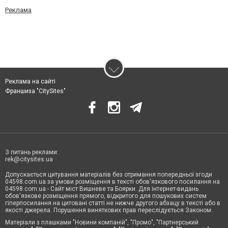
Реклама
Реклама на сайті
Франшиза "CitySites"
З питань реклами:
rek@citysites.ua
Допускається цитування матеріалів без отримання попередньої згоди
04598.com.ua за умови розміщення в тексті обов'язкового посилання на
04598.com.ua - Сайт міст Вишневе та Боярки. Для інтернет-видань
обов'язкове розміщення прямого, відкритого для пошукових систем
гіперпосилання на цитовані статті не нижче другого абзацу в тексті або в
якості джерела. Порушення виняткових прав переслідується Законом.
Матеріали з плашками "Новини компаній", "Промо", "Партнерський