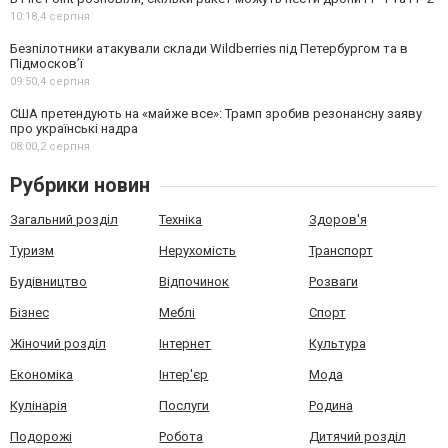
10:18,
4 серпня
Безпілотники атакували склади Wildberries під Петербургом та в
Підмосков’ї
09:50,
4 серпня
США претендують на «майже все»: Трамп зробив резонансну заяву
про українські надра
08:00,
2 серпня
Рубрики новин
Загальний розділ
Техніка
Здоров'я
Туризм
Нерухомість
Транспорт
Будівництво
Відпочинок
Розваги
Бізнес
Меблі
Спорт
Жіночий розділ
Інтернет
Культура
Економіка
Інтер'єр
Мода
Кулінарія
Послуги
Родина
Подорожі
Робота
Дитячий розділ