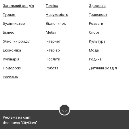
Загальний розділ
Техніка
Здоров'я
Туризм
Нерухомість
Транспорт
Будівництво
Відпочинок
Розваги
Бізнес
Меблі
Спорт
Жіночий розділ
Інтернет
Культура
Економіка
Інтер'єр
Мода
Кулінарія
Послуги
Родина
Подорожі
Робота
Дитячий розділ
Реклама
Реклама на сайті
Франшиза "CitySites"