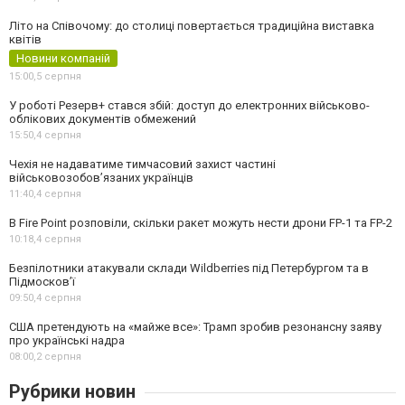
Літо на Співочому: до столиці повертається традиційна виставка
квітів
Новини компаній
15:00,
5 серпня
У роботі Резерв+ стався збій: доступ до електронних військово-
облікових документів обмежений
15:50,
4 серпня
Чехія не надаватиме тимчасовий захист частині
військовозобов’язаних українців
11:40,
4 серпня
В Fire Point розповіли, скільки ракет можуть нести дрони FP-1 та FP-2
10:18,
4 серпня
Безпілотники атакували склади Wildberries під Петербургом та в
Підмосков’ї
09:50,
4 серпня
США претендують на «майже все»: Трамп зробив резонансну заяву
про українські надра
08:00,
2 серпня
Рубрики новин