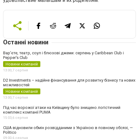
удовольствие малышам и их родителям.
Останні новини
Вар’єте, театр, соул і блюзові джеми: серпень у Caribbean Club і
Pepper's Club
Новини компаній
13:00,
7 серпня
D2 Investments – надійне фінансування для розвитку бізнесу та нових
можливостей
Новини компаній
13:00,
7 серпня
Під час ворожої атаки на Київщину було знищено логістичний
комплекс компанії PUMA
15:03,
6 серпня
США відновили обмін розвідданими з Україною в повному обсязі, —
Politico
09:00,
6 серпня