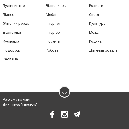
Будівництво
Відпочинок
Розваги
Бізнес
Меблі
Спорт
Жіночий розділ
Інтернет
Культура
Економіка
Інтер'єр
Мода
Кулінарія
Послуги
Родина
Подорожі
Робота
Дитячий розділ
Реклама
Реклама на сайті
Франшиза "CitySites"