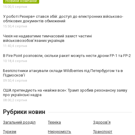
Новини компаній
15:00,
5 серпня
У роботі Резерв+ стався збій: доступ до електронних військово-
облікових документів обмежений
15:50,
4 серпня
Чехія не надаватиме тимчасовий захист частині
військовозобов’язаних українців
11:40,
4 серпня
В Fire Point розповіли, скільки ракет можуть нести дрони FP-1 та FP-2
10:18,
4 серпня
Безпілотники атакували склади Wildberries під Петербургом та в
Підмосков’ї
09:50,
4 серпня
США претендують на «майже все»: Трамп зробив резонансну заяву
про українські надра
08:00,
2 серпня
Рубрики новин
Загальний розділ
Техніка
Здоров'я
Туризм
Нерухомість
Транспорт