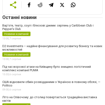
Останні новини
Вар’єте, театр, соул і блюзові джеми: серпень у Caribbean Club і
Pepper's Club
Новини компаній
13:00,
7 серпня
D2 Investments – надійне фінансування для розвитку бізнесу та нових
можливостей
Новини компаній
13:00,
7 серпня
Під час ворожої атаки на Київщину було знищено логістичний
комплекс компанії PUMA
15:03,
6 серпня
США відновили обмін розвідданими з Україною в повному обсязі, —
Politico
09:00,
6 серпня
Літо на Співочому: до столиці повертається традиційна виставка
квітів