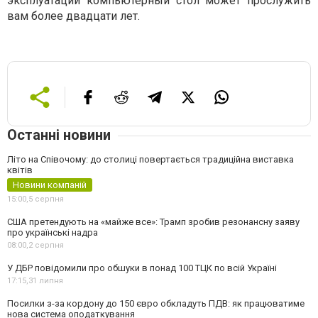
эксплуатации компьютерный стол может прослужить
вам более двадцати лет.
Останні новини
Літо на Співочому: до столиці повертається традиційна виставка
квітів
Новини компаній
15:00,
5 серпня
США претендують на «майже все»: Трамп зробив резонансну заяву
про українські надра
08:00,
2 серпня
У ДБР повідомили про обшуки в понад 100 ТЦК по всій Україні
17:15,
31 липня
Посилки з-за кордону до 150 євро обкладуть ПДВ: як працюватиме
нова система оподаткування