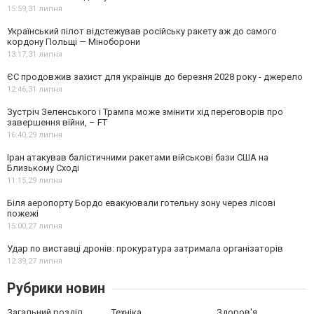
15:59,
31 липня
Український пілот відстежував російську ракету аж до самого
кордону Польщі — Міноборони
13:17,
31 липня
ЄС продовжив захист для українців до березня 2028 року - джерело
12:46,
31 липня
Зустріч Зеленського і Трампа може змінити хід переговорів про
завершення війни, – FT
16:40,
29 липня
Іран атакував балістичними ракетами військові бази США на
Близькому Сході
11:15,
29 липня
Біля аеропорту Бордо евакуювали готельну зону через лісові
пожежі
15:00,
27 липня
Удар по виставці дронів: прокуратура затримала організаторів
12:39,
27 липня
Рубрики новин
Загальний розділ
Техніка
Здоров'я