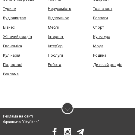
Туризм
Нерухомість
Транспорт
Будівництво
Відпочинок
Розваги
Бізнес
Меблі
Спорт
Жіночий розділ
Інтернет
Культура
Економіка
Інтер'єр
Мода
Кулінарія
Послуги
Родина
Подорожі
Робота
Дитячий розділ
Реклама
Реклама на сайті
Франшиза "CitySites"