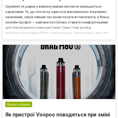
Сприйняття рідини у вейпінгу майже ніколи не залишається
однаковим. Те, що спочатку здається максимально яскравим і
насиченим, через певний час може почати втомлювати, а більш
спокійні профілі — навпаки поступово ставати комфортнішими
для повсякденного використання. Саме тому досвід
використання рідини https://chaser.org.ua/ через кілька днів або
тижнів часто виявляється набагато важливішим за перше
враження. У сучасному POD-сегменті користувачі дедалі час...
Бізнес новини
Як пристрої Voopoo поводяться при зміні