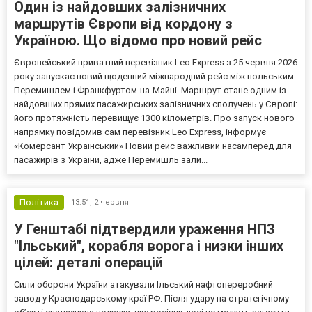
Один із найдовших залізничних
маршрутів Європи від кордону з
Україною. Що відомо про новий рейс
Європейський приватний перевізник Leo Express з 25 червня 2026
року запускає новий щоденний міжнародний рейс між польським
Перемишлем і Франкфуртом-на-Майні. Маршрут стане одним із
найдовших прямих пасажирських залізничних сполучень у Європі:
його протяжність перевищує 1300 кілометрів. Про запуск нового
напрямку повідомив сам перевізник Leo Express, інформує
«Комерсант Український» Новий рейс важливий насамперед для
пасажирів з України, адже Перемишль зали...
Політика
13:51,
2 червня
У Генштабі підтвердили ураження НПЗ
"Ільський", корабля ворога і низки інших
цілей: деталі операцій
Сили оборони України атакували Ільський нафтопереробний
завод у Краснодарському краї РФ. Після удару на стратегічному