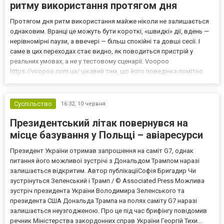
ритму використання протягом дня
Протягом дня ритм використання майже ніколи не залишається
однаковим. Вранці це можуть бути короткі, «швидкі» дії, вдень —
нерівномірні паузи, а ввечері — більш спокійні та довші сесії. І
саме в цих переходах стає видно, як поводиться пристрій у
реальних умовах, а не у тестовому сценарії. Voopoo
https://voopoo.com.ua/ цікавий тим, що його поведінка помітно
залежить від ритму. Це не означає нестабільність — скоріше, це
реакція на зміну навантаження і стилю...
Суспільство
16:32,
10 червня
Президентський літак повернувся на
місце базування у Польщі – авіаресурси
Президент України отримав запрошення на саміт G7, однак
питання його можливої зустрічі з Дональдом Трампом наразі
залишається відкритим. Автор публікаціїСофія Бригадир Чи
зустрінуться Зеленський і Трамп / © Associated Press Можлива
зустріч президента України Володимира Зеленського та
президента США Дональда Трампа на полях саміту G7 наразі
залишається неузгодженою. Про це під час брифінгу повідомив
речник Міністерства закордонних справ України Георгій Тихи...