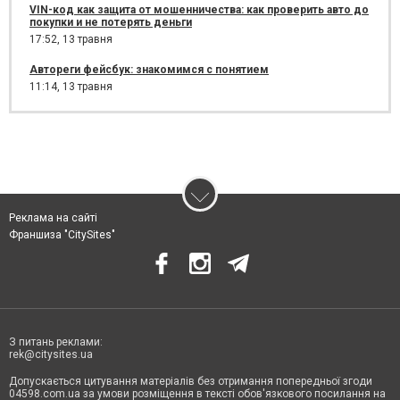
VIN-код как защита от мошенничества: как проверить авто до
покупки и не потерять деньги
17:52,
13 травня
Автореги фейсбук: знакомимся с понятием
11:14,
13 травня
Реклама на сайті
Франшиза "CitySites"
З питань реклами:
rek@citysites.ua
Допускається цитування матеріалів без отримання попередньої згоди
04598.com.ua за умови розміщення в тексті обов'язкового посилання на