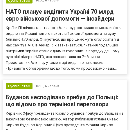
Суспільство
16:00,
6 червня
НАТО планує виділити Україні 70 млрд
євро військової допомоги — інсайдери
Країни Північноатлантичного Альянсу розглядають можливість
виділення Україні нового пакета військової допомоги на суму
близько €70 млрд. Очікується, що про це можуть оголосити під
час саміту НАТО в Анкарі. Як зазначається, питання подальшої
підтримки України стане одним із головних на порядку денному
зустрічі лідерів НАТО, яка запланована на 7–8 липня.
Представник Альянсу у коментарі виданню наголосив:
«Тривають обговорення щодо того, як ми продовжимо нада...
Суспільство
15:19,
6 червня
Буданов несподівано прибув до Польщі:
що відомо про термінові переговори
Керівник Офісу президента Кирило Буданов прибув до Варшави з
важливою безпековою місією. Автор публікаціїРуслана Сивак
Кирило Буданов Керівник Офісу президента України Кирило