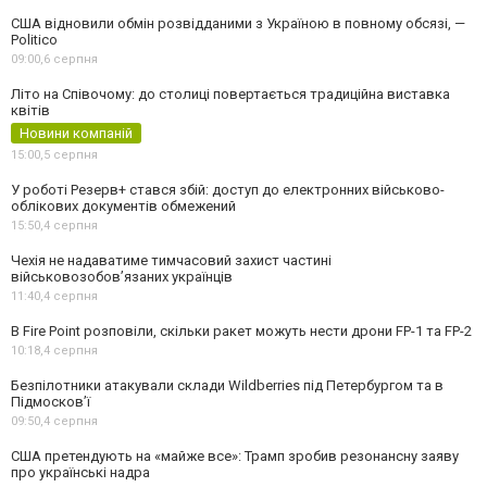
США відновили обмін розвідданими з Україною в повному обсязі, —
Politico
09:00,
6 серпня
Літо на Співочому: до столиці повертається традиційна виставка
квітів
Новини компаній
15:00,
5 серпня
У роботі Резерв+ стався збій: доступ до електронних військово-
облікових документів обмежений
15:50,
4 серпня
Чехія не надаватиме тимчасовий захист частині
військовозобов’язаних українців
11:40,
4 серпня
В Fire Point розповіли, скільки ракет можуть нести дрони FP-1 та FP-2
10:18,
4 серпня
Безпілотники атакували склади Wildberries під Петербургом та в
Підмосков’ї
09:50,
4 серпня
США претендують на «майже все»: Трамп зробив резонансну заяву
про українські надра