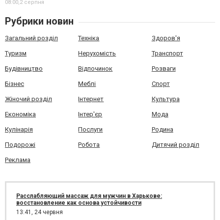
08:00,
2 серпня
Рубрики новин
Загальний розділ
Техніка
Здоров'я
Туризм
Нерухомість
Транспорт
Будівництво
Відпочинок
Розваги
Бізнес
Меблі
Спорт
Жіночий розділ
Інтернет
Культура
Економіка
Інтер'єр
Мода
Кулінарія
Послуги
Родина
Подорожі
Робота
Дитячий розділ
Реклама
Расслабляющий массаж для мужчин в Харькове:
восстановление как основа устойчивости
13:41,
24 червня