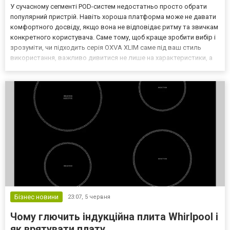
У сучасному сегменті POD-систем недостатньо просто обрати
популярний пристрій. Навіть хороша платформа може не давати
комфортного досвіду, якщо вона не відповідає ритму та звичкам
конкретного користувача. Саме тому, щоб краще зробити вибір і
зрозуміти, чи підходить серія OXVA XLIM саме під ваш стиль
використання, важливо дивитися не лише на характеристики, а
на те, як система поводиться у реальному повсякденному
сценарії. OXVA XLIM https://xlim.com.ua/ цік...
Бізнес новини
23:07,
5 червня
Чому глючить індукційна плита Whirlpool і
як врятувати плату