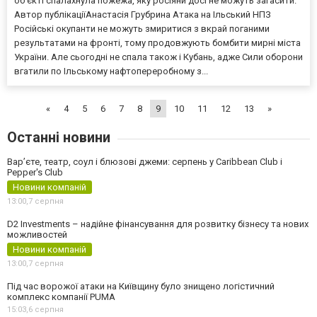
об’єкті спалахнула пожежа, яку росіяни досі не можуть загасити.
Автор публікаціїАнастасія Грубрина Атака на Ільський НПЗ
Російські окупанти не можуть змиритися з вкрай поганими
результатами на фронті, тому продовжують бомбити мирні міста
України. Але сьогодні не спала також і Кубань, адже Сили оборони
вгатили по Ільському нафтопереробному з...
«
4
5
6
7
8
9
10
11
12
13
»
Останні новини
Вар’єте, театр, соул і блюзові джеми: серпень у Caribbean Club і
Pepper's Club
Новини компаній
13:00,
7 серпня
D2 Investments – надійне фінансування для розвитку бізнесу та нових
можливостей
Новини компаній
13:00,
7 серпня
Під час ворожої атаки на Київщину було знищено логістичний
комплекс компанії PUMA
15:03,
6 серпня