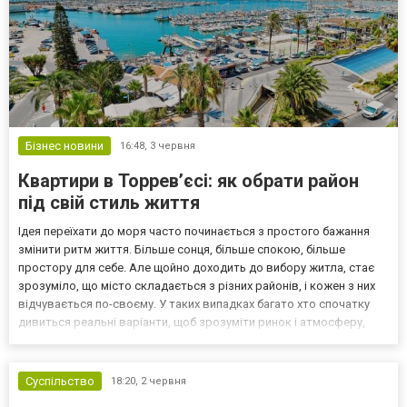
Бізнес новини
16:48,
3 червня
Квартири в Торрев’єсі: як обрати район
під свій стиль життя
Ідея переїхати до моря часто починається з простого бажання
змінити ритм життя. Більше сонця, більше спокою, більше
простору для себе. Але щойно доходить до вибору житла, стає
зрозуміло, що місто складається з різних районів, і кожен з них
відчувається по-своєму. У таких випадках багато хто спочатку
дивиться реальні варіанти, щоб зрозуміти ринок і атмосферу,
наприклад, можна оцінити добірку квартир тут https://deniz-
estate.com/ru/sale/spain/torrevieja/apar...
Суспільство
18:20,
2 червня