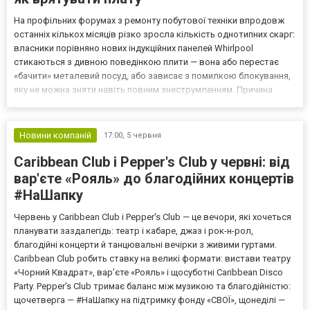
На профільних форумах з ремонту побутової техніки впродовж
останніх кількох місяців різко зросла кількість однотипних скарг:
власники порівняно нових індукційних панелей Whirlpool
стикаються з дивною поведінкою плити — вона або перестає
«бачити» металевий посуд, або зависає з помилкою блокування,
яку не можна зняти навіть повним знеструмленням. Причина
виявилася несподіваною — і водночас добре відомою інженерам
силової електроніки. Але спочатку — трохи фіз...
Новини компаній
17:00,
5 червня
Caribbean Club і Pepper's Club у червні: від
вар'єте «Рояль» до благодійних концертів
#НаШапку
Червень у Caribbean Club і Pepper's Club — це вечори, які хочеться
планувати заздалегідь: театр і кабаре, джаз і рок-н-рол,
благодійні концерти й танцювальні вечірки з живими гуртами.
Caribbean Club робить ставку на великі формати: вистави театру
«Чорний Квадрат», вар’єте «Рояль» і щосуботні Caribbean Disco
Party. Pepper's Club тримає баланс між музикою та благодійністю:
щочетверга — #НаШапку на підтримку фонду «СВОЇ», щонеділі —