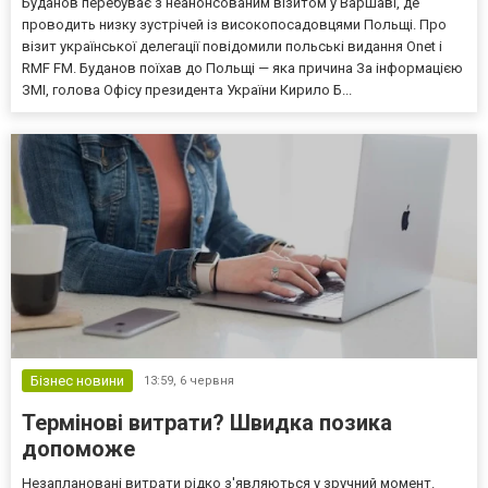
Буданов перебуває з неанонсованим візитом у Варшаві, де
проводить низку зустрічей із високопосадовцями Польщі. Про
візит української делегації повідомили польські видання Onet і
RMF FM. Буданов поїхав до Польщі — яка причина За інформацією
ЗМІ, голова Офісу президента України Кирило Б...
Бізнес новини
13:59,
6 червня
Термінові витрати? Швидка позика
допоможе
Незаплановані витрати рідко з'являються у зручний момент.