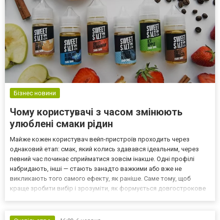
Бізнес новини
Чому користувачі з часом змінюють
улюблені смаки рідин
Майже кожен користувач вейп-пристроїв проходить через
однаковий етап: смак, який колись здавався ідеальним, через
певний час починає сприйматися зовсім інакше. Одні профілі
набридають, інші — стають занадто важкими або вже не
викликають того самого ефекту, як раніше. Саме тому, щоб
краще зробити вибір і зрозуміти, як формується довгострокове
сприйняття рідин https://ridina.com.ua/, важливо дивитися не
лише на сам смак, а й на те, як рецептори, POD-система...