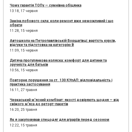
Чому гарантія ТОПу — сумнівна обіцянка
13:18,
17 червня
Заміна лобового скла: коли ремонт вже неможливий і що
обрати
11:28,
15 червня
Автошкола на Петропавлівській Борщагівці: вартість курсів,
відгуки та підготовка на категорію B
11:09,
15 червня
Дитяча прогулянкова коляска: комфорт для дитини та
зручність для батьків
10:56,
15 червня
Повторне порушення за ст. 130 КУпАП: відповідальність і
практика застосування
16:11,
27 травня
Черкаський м’ясний комбінат: якості довіряють щодня — від
свіжого м’яса до реторт-пакетів
16:20,
25 травня
Як я закуповував спецодяг для аграріїв перед сезоном
12:22,
15 травня