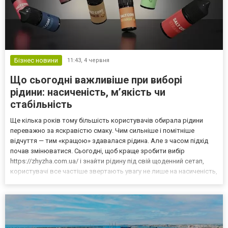
Бізнес новини
11:43,
4 червня
Що сьогодні важливіше при виборі
рідини: насиченість, м’якість чи
стабільність
Ще кілька років тому більшість користувачів обирала рідини
переважно за яскравістю смаку. Чим сильніше і помітніше
відчуття — тим «кращою» здавалася рідина. Але з часом підхід
почав змінюватися. Сьогодні, щоб краще зробити вибір
https://zhyzha.com.ua/ і знайти рідину під свій щоденний сетап,
користувачі все частіше звертають увагу не лише на насиченість,
а й на м’якість та стабільність поведінки у довгостроковому
використанні. І саме баланс між цими трьома...