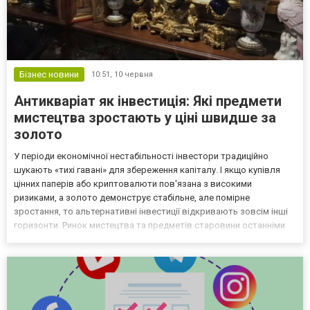
Бізнес новини
10:51,
10 червня
Антикваріат як інвестиція: Які предмети
мистецтва зростають у ціні швидше за
золото
У періоди економічної нестабільності інвестори традиційно
шукають «тихі гавані» для збереження капіталу. І якщо купівля
цінних паперів або криптовалюти пов'язана з високими
ризиками, а золото демонструє стабільне, але помірне
зростання, то альтернативні інвестиції відкривають зовсім інші
горизонти. Ринок мистецтва та предметів старовини останніми
роками перетворився на потужний інструмент не просто
збереження, а й стрімкого примноження грошей. Інвестиції в...