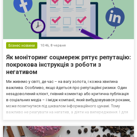
Бізнес новини
10:46,
8 червня
Як моніторинг соцмереж рятує репутацію:
покрокова інструкція з роботи з
негативом
Ми живемо у світі, де час – на вагу золота, і кожна хвилина
важлива. Особливо, якщо йдеться про репутаційні ризики. Один
незадоволений клієнт, гнівний коментар або критична публікація
в соціальних медіа – і імідж компанії, який вибудовувався роками,
може похитнутися під шквалом інформаційного цунамі. Тому
важливо не реагувати на негатив, а діяти на випередження. І для
цього варто застосовувати моніторинг соцмереж – один з
найефективніших інструментів репут...