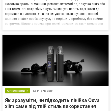
Поломка пральної машини, ремонт автомобіля, покупка ліків або
інші термінові потреби можуть виникнути навіть тоді, коли до
зарплати ще далеко. У таких ситуаціях люди шукають спосіб
швидко знайти необхідну суму та вирішити проблему без зайвих
затримок. Швидка позика при термінових витратах – коли вона
дійсно доречна? Фінансові труднощі не завжди пов'язані з
великими сумами. Часто йдеться про кілька т...
Бізнес новини
12:44,
6 червня
Як зрозуміти, чи підходить лінійка Oxva
xlim саме під твій стиль використання