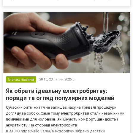
своим транспортом в Вишневое и Боярку – аккумулятор будет у
вас уже через несколько часов. Огромный выбор аккумуляторов
по ч...
Бізнес новини
20:10,
23 липня 2025 р.
Як обрати ідеальну електробритву:
поради та огляд популярних моделей
Сучасний ритм життя не залишає часу на тривалі процедури
догляду за собою. Саме тому електробритви стали незамінними
помічниками для чоловіків, які цінують комфорт, швидкість і
акуратність. На сторінці електробритв
в АЛЛО https://allo.ua/ua/elektrobritvy/ зібрано десятки