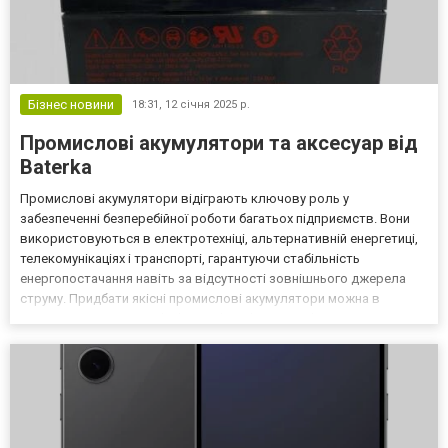
Бізнес новини
18:31,
12 січня 2025 р.
Промислові акумулятори та аксесуар від
Baterka
Промислові акумулятори відіграють ключову роль у
забезпеченні безперебійної роботи багатьох підприємств. Вони
використовуються в електротехніці, альтернативній енергетиці,
телекомунікаціях і транспорті, гарантуючи стабільність
енергопостачання навіть за відсутності зовнішнього джерела
струму. Придбати якісні промислові акумулятори можна в
інтернет-магазині Baterka https://baterka.ua/product-
category/promuslovi-akumulyatory/, який пропонує широкий
асортимен...