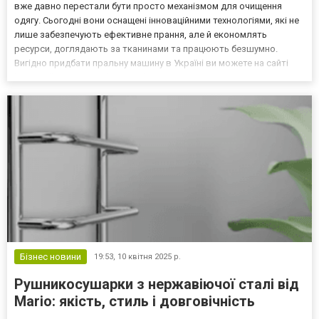
вже давно перестали бути просто механізмом для очищення
одягу. Сьогодні вони оснащені інноваційними технологіями, які не
лише забезпечують ефективне прання, але й економлять
ресурси, доглядають за тканинами та працюють безшумно.
Вигідно придбати пральну машину в Україні ви можете на сайті
https://allo.ua/ua/stiralnye-mashiny/! Давайте розглянемо основні
технологічні вдосконалення, які з’явили...
Бізнес новини
19:53,
10 квітня 2025 р.
Рушникосушарки з нержавіючої сталі від
Mario: якість, стиль і довговічність