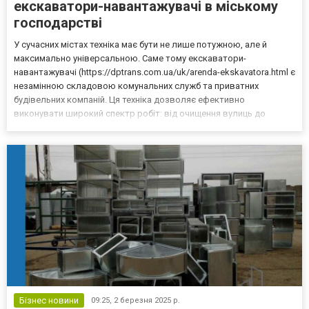
екскаватори-навантажувачі в міському
господарстві
У сучасних містах техніка має бути не лише потужною, але й
максимально універсальною. Саме тому екскаватори-
навантажувачі (https://dptrans.com.ua/uk/arenda-ekskavatora.html є
незамінною складовою комунальних служб та приватних
будівельних компаній. Ця техніка дозволяє ефективно
виконувати широкий спектр робіт: від очищення вулиць до
будівельних і ремонтних задач. Головні переваги екскаватора-
навантажувача Багатофункціональність. Одна машина поєднує в
собі...
Бізнес новини
09:25,
2 березня 2025 р.