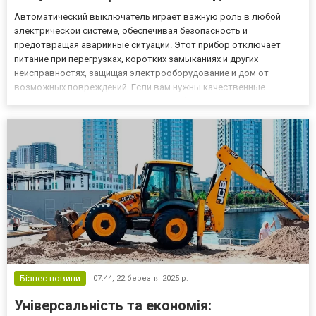
Автоматический выключатель играет важную роль в любой
электрической системе, обеспечивая безопасность и
предотвращая аварийные ситуации. Этот прибор отключает
питание при перегрузках, коротких замыканиях и других
неисправностях, защищая электрооборудование и дом от
возможных повреждений. Если вам нужны качественные
устройства для защиты вашей сети, обратите внимание на
интернет-магазин Elektrolik, где представлен широкий выбор
надежных решений. Выгодно куп...
Бізнес новини
07:44,
22 березня 2025 р.
Універсальність та економія: