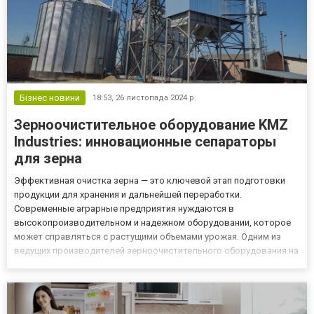
Бізнес новини
18:53,
26 листопада 2024 р.
Зерноочистительное оборудование KMZ
Industries: инновационные сепараторы
для зерна
Эффективная очистка зерна — это ключевой этап подготовки
продукции для хранения и дальнейшей переработки.
Современные аграрные предприятия нуждаются в
высокопроизводительном и надежном оборудовании, которое
может справляться с растущими объемами урожая. Одним из
ведущих производителей зерноочистительного оборудования на
рынке является компания KMZ Industries, предлагающая
высококачественные сепараторы для зерна в Украине. Общие
принципы работы зерноочистит...