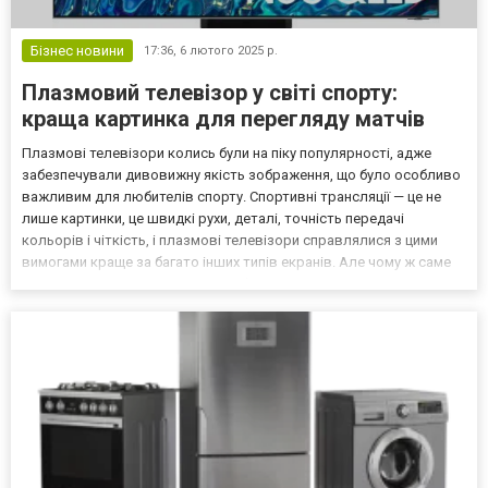
Бізнес новини
17:36,
6 лютого 2025 р.
Плазмовий телевізор у світі спорту:
краща картинка для перегляду матчів
Плазмові телевізори колись були на піку популярності, адже
забезпечували дивовижну якість зображення, що було особливо
важливим для любителів спорту. Спортивні трансляції — це не
лише картинки, це швидкі рухи, деталі, точність передачі
кольорів і чіткість, і плазмові телевізори справлялися з цими
вимогами краще за багато інших типів екранів. Але чому ж саме
плазма вважалася ідеальним вибором для перегляду спортивних
подій? Давайте розглянемо це питання дет...