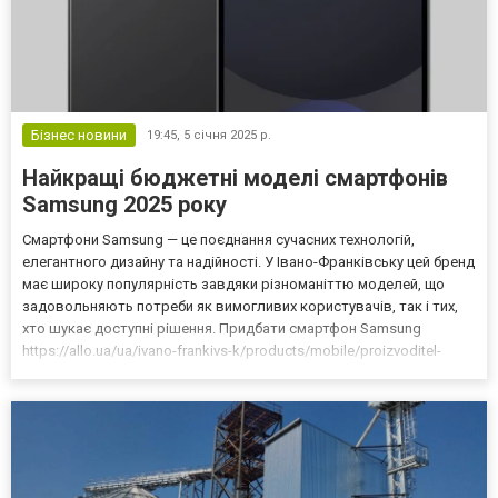
Бізнес новини
19:45,
5 січня 2025 р.
Найкращі бюджетні моделі смартфонів
Samsung 2025 року
Смартфони Samsung — це поєднання сучасних технологій,
елегантного дизайну та надійності. У Івано-Франківську цей бренд
має широку популярність завдяки різноманіттю моделей, що
задовольняють потреби як вимогливих користувачів, так і тих,
хто шукає доступні рішення. Придбати смартфон Samsung
https://allo.ua/ua/ivano-frankivs-k/products/mobile/proizvoditel-
samsung/ в Івано-Франківську можна з вигідними умовами,
обравши модель, яка відповідає вашим очікуванням...