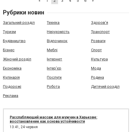
«
1
2
3
4
5
6
»
Рубрики новин
Загальний розділ
Техніка
Здоров'я
Туризм
Нерухомість
Транспорт
Будівництво
Відпочинок
Розваги
Бізнес
Меблі
Спорт
Жіночий розділ
Інтернет
Культура
Економіка
Інтер'єр
Мода
Кулінарія
Послуги
Родина
Подорожі
Робота
Дитячий розділ
Реклама
Расслабляющий массаж для мужчин в Харькове:
восстановление как основа устойчивости
13:41,
24 червня