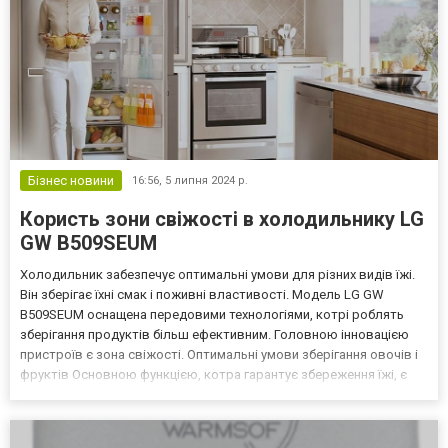
Бізнес новини
16:56,
5 липня 2024 р.
Користь зони свіжості в холодильнику LG
GW B509SEUM
Холодильник забезпечує оптимальні умови для різних видів їжі.
Він зберігає їхні смак і поживні властивості. Модель LG GW
B509SEUM оснащена передовими технологіями, котрі роблять
зберігання продуктів більш ефективним. Головною інновацією
пристроїв є зона свіжості. Оптимальні умови зберігання овочів і
фруктів Основною функцією, котра гарантує збереження їжі, є
технологія Fresh Balancer. Вона регулює рівень вологості
всередині спеціальних відділень. Від цьог...