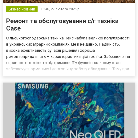
Бізнес новини
13:40,
27 лютого 2025 р.
Ремонт та обслуговування с/г техніки
Case
Сільськогосподарська техніка Кейс набула великої популярності
в українських аграрних компаніях. Це й не дивно. Надійність,
висока ефективність,сучасні рішення і хороша
ремонтопридатність – характеристики цієї техніки. Забезпечення
справності техніки та підтримання її у функціональному стані
забезпечує нормальну і довговічну роботу обладнання. Тому при
використанні сільськогосподарських машин виробника CASE
необхідно максимально грамотно підходити до їх екс...