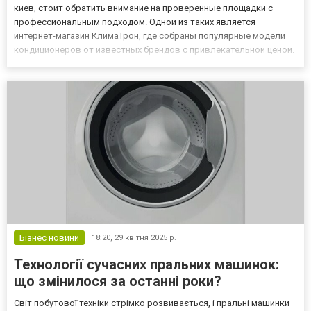
киев, стоит обратить внимание на проверенные площадки с
профессиональным подходом. Одной из таких является
интернет-магазин КлимаТрон, где собраны популярные модели
кондиционеров от известных брендов с привлекательной ценой.
Основные типы кондиционеров 1. Сплит-системыЭто один из
самых востребованных вариантов, который отлично
справляется с климат-...
Бізнес новини
18:20,
29 квітня 2025 р.
Технології сучасних пральних машинок:
що змінилося за останні роки?
Світ побутової техніки стрімко розвивається, і пральні машинки