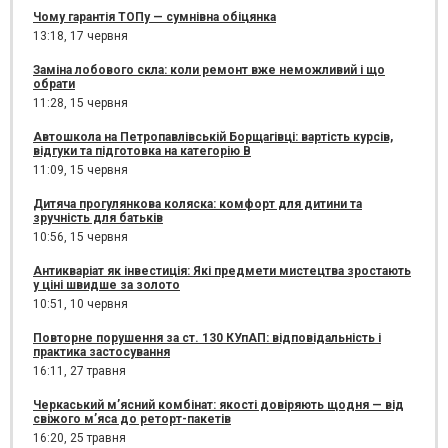
Чому гарантія ТОПу — сумнівна обіцянка
13:18,
17 червня
Заміна лобового скла: коли ремонт вже неможливий і що
обрати
11:28,
15 червня
Автошкола на Петропавлівській Борщагівці: вартість курсів,
відгуки та підготовка на категорію B
11:09,
15 червня
Дитяча прогулянкова коляска: комфорт для дитини та
зручність для батьків
10:56,
15 червня
Антикваріат як інвестиція: Які предмети мистецтва зростають
у ціні швидше за золото
10:51,
10 червня
Повторне порушення за ст. 130 КУпАП: відповідальність і
практика застосування
16:11,
27 травня
Черкаський м’ясний комбінат: якості довіряють щодня — від
свіжого м’яса до реторт-пакетів
16:20,
25 травня