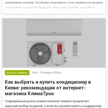
неприємних запахів. Особливо важливою стає правильна модель
у поєднанні з надійним брендом. Якщо ви шукаєте, де купити
рушникосушку, яка поєднує сучасний дизайн, енергоефективність
та безпечну роботу, варто звернути увагу на про...
Бізнес новини
18:41,
10 травня 2025 р.
Как выбрать и купить кондиционер в
Киеве: рекомендации от интернет-
магазина КлимаТрон
Современный рынок климатической техники предлагает
широкий выбор моделей, и если вы решили купить кондиционер