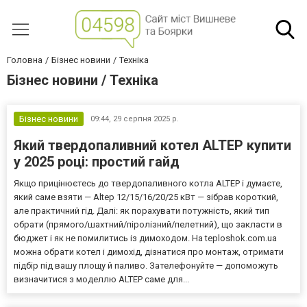
Головна
Бізнес новини
Техніка
Бізнес новини / Техніка
Бізнес новини
09:44,
29 серпня 2025 р.
Який твердопаливний котел ALTEP купити
у 2025 році: простий гайд
Якщо прицінюєтесь до твердопаливного котла ALTEP і думаєте,
який саме взяти — Altep 12/15/16/20/25 кВт — зібрав короткий,
але практичний гід. Далі: як порахувати потужність, який тип
обрати (прямого/шахтний/піролізний/пелетний), що закласти в
бюджет і як не помилитись із димоходом. На teploshok.com.ua
можна обрати котел і димохід, дізнатися про монтаж, отримати
підбір під вашу площу й паливо. Зателефонуйте — допоможуть
визначитися з моделлю ALTEP саме для...