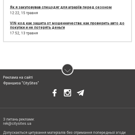
Як я закуповував спецодяг для аграріїв перед сезоном
12:22,
15 травня
VIN-код как защита от мошенничества: как проверить авто до
покупки и не потерять деньги
17:52,
13 травня
Реклама на сайті
Франшиза "CitySites"
З питань реклами:
rek@citysites.ua
Допускається цитування матеріалів без отримання попередньої згоди