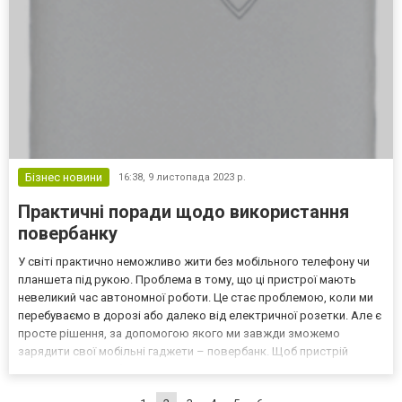
Бізнес новини
16:38,
9 листопада 2023 р.
Практичні поради щодо використання
повербанку
У світі практично неможливо жити без мобільного телефону чи
планшета під рукою. Проблема в тому, що ці пристрої мають
невеликий час автономної роботи. Це стає проблемою, коли ми
перебуваємо в дорозі або далеко від електричної розетки. Але є
просте рішення, за допомогою якого ми завжди зможемо
зарядити свої мобільні гаджети – повербанк. Щоб пристрій
служив довго і забезпечував достатню зарядку, при його
використанні необхідно дотримуватись кількох правил. К...