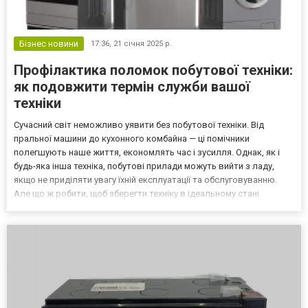
Бізнес новини
17:36,
21 січня 2025 р.
Профілактика поломок побутової техніки:
як подовжити термін служби вашої
техніки
Сучасний світ неможливо уявити без побутової техніки. Від
пральної машини до кухонного комбайна — ці помічники
полегшують наше життя, економлять час і зусилля. Однак, як і
будь-яка інша техніка, побутові прилади можуть вийти з ладу,
якщо не приділяти увагу їхній експлуатації та обслуговуванню.
Але що ж робити, щоб зберегти техніку в ідеальному стані
якнайдовше? Ось кілька корисних та ефективних порад для
профілактики поломок. Для того, щоб продовжити термі...