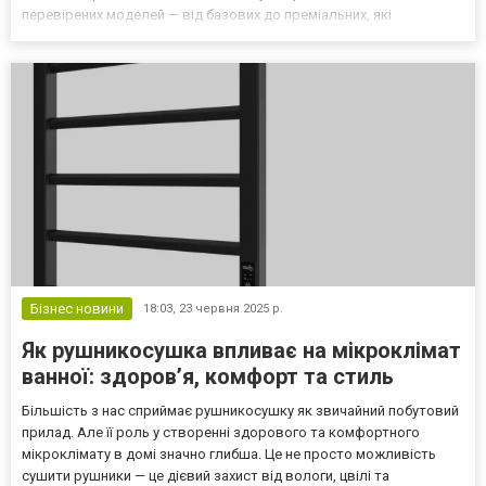
перевірених моделей — від базових до преміальних, які
задовольнять навіть найвибагливіших користувачів. Ці пристрої
вже давно перестали бути просто альтернативою класичному
станку. Сучасна...
Бізнес новини
18:03,
23 червня 2025 р.
Як рушникосушка впливає на мікроклімат
ванної: здоров’я, комфорт та стиль
Більшість з нас сприймає рушникосушку як звичайний побутовий
прилад. Але її роль у створенні здорового та комфортного
мікроклімату в домі значно глибша. Це не просто можливість
сушити рушники — це дієвий захист від вологи, цвілі та