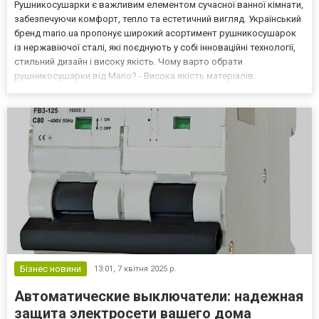
Рушникосушарки є важливим елементом сучасної ванної кімнати,
забезпечуючи комфорт, тепло та естетичний вигляд. Український
бренд mario.ua пропонує широкий асортимент рушникосушарок
із нержавіючої сталі, які поєднують у собі інноваційні технології,
стильний дизайн і високу якість. Чому варто обрати
рушникосушарки від Mario? - Висока якість матеріалів.
Рушникосушарки Mario виготовляються з нержавіючої сталі
марки AISI 304, яка відома своєю стійкістю до коро...
Бізнес новини
13:01,
7 квітня 2025 р.
Автоматические выключатели: надежная
защита электросети вашего дома