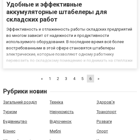
Удобные и эффективные
аккумуляторные штабелеры для
складских работ
Эффективность и отлаженность работы складских предприятий
во многом зависит от надежности и продуктивности
используемого оборудования. В последнее время всё более
востребованными в этой сфере становятся штабелеры
электрические, которые позволяют одному работнику
перевозить по складскому помещению и поднимать на стеллажи
достаточно массивные грузы. Принцип работы таких устройств
состоит в том, что гидравлический механизм приводится в
«
1
2
3
4
5
6
»
движение не с помощью у...
Рубрики новин
Загальний розділ
Техніка
Здоров'я
Туризм
Нерухомість
Транспорт
Будівництво
Відпочинок
Розваги
Бізнес
Меблі
Спорт