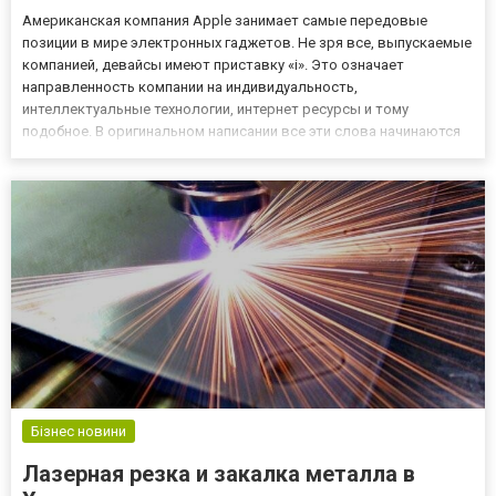
Американская компания Apple занимает самые передовые
позиции в мире электронных гаджетов. Не зря все, выпускаемые
компанией, девайсы имеют приставку «i». Это означает
направленность компании на индивидуальность,
интеллектуальные технологии, интернет ресурсы и тому
подобное. В оригинальном написании все эти слова начинаются
как раз на эту букву. И это совершенно не случайно, так как
именно аутентичность и индивидуальность является самой
главной фишкой компа...
Бізнес новини
Лазерная резка и закалка металла в