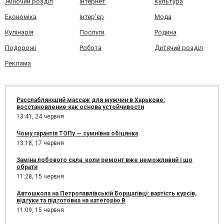
Жіночий розділ
Інтернет
Культура
Економіка
Інтер'єр
Мода
Кулінарія
Послуги
Родина
Подорожі
Робота
Дитячий розділ
Реклама
Расслабляющий массаж для мужчин в Харькове:
восстановление как основа устойчивости
13:41,
24 червня
Чому гарантія ТОПу — сумнівна обіцянка
13:18,
17 червня
Заміна лобового скла: коли ремонт вже неможливий і що
обрати
11:28,
15 червня
Автошкола на Петропавлівській Борщагівці: вартість курсів,
відгуки та підготовка на категорію B
11:09,
15 червня