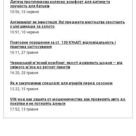
Дитяча прогулянкова коляска: комфорт для дитини та
зручність для батьків
10:56,
15 червня
Антикваріат як інвестиція: Які предмети мистецтва зростають
у ціні швидше за золото
10:51,
10 червня
Повторне порушення за ст. 130 КУпАП: відповідальність і
практика застосування
16:11,
27 травня
Черкаський м’ясний комбінат: якості довіряють щодня — від
свіжого м’яса до реторт-пакетів
16:20,
25 травня
Як я закуповував спецодяг для аграріїв перед сезоном
12:22,
15 травня
VIN-код как защита от мошенничества: как проверить авто до
покупки и не потерять деньги
17:52,
13 травня